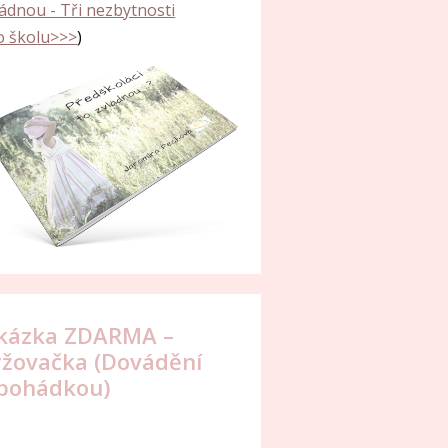
ládnou - Tři nezbytnosti
o školu
>>>
)
kázka ZDARMA –
yžovačka (Dovádění
 pohádkou)