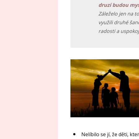
druzí budou mysl
Záleželo jen na 
využili druhé šan
radosti a uspokoj
Nelíbilo se jí, že děti, kt