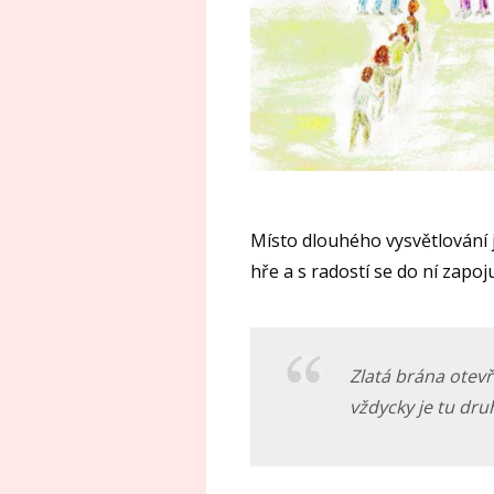
Místo dlouhého vysvětlování 
hře a s radostí se do ní zapoj
Zlatá brána otevř
vždycky je tu dr