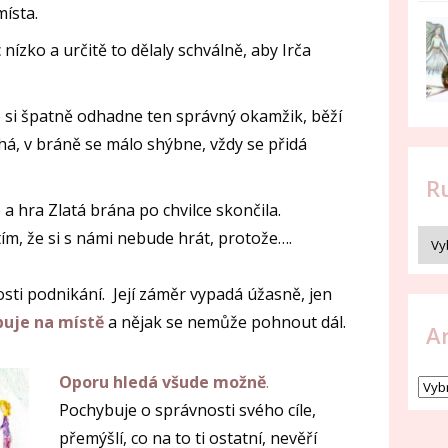
ísta.
nízko a určitě to dělaly schválně, aby Irča
e si špatně odhadne ten správný okamžik, běží
á, v bráně se málo shýbne, vždy se přidá
R
a hra Zlatá brána po chvilce skončila.
ím, že si s námi nebude hrát, protože….
sti podnikání. Její záměr vypadá úžasně, jen
puje na místě
a nějak se nemůže pohnout dál.
A
Oporu hledá všude možně
.
Pochybuje o správnosti svého cíle,
přemýšlí, co na to ti ostatní, nevěří