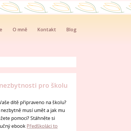
e
O mně
Kontakt
Blog
 nezbytnosti pro školu
 Vaše dítě připraveno na školu?
 nezbytně musí umět a jak mu
žete pomoci? Stáhněte si
ručný ebook
Předškoláci to