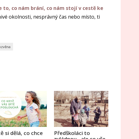
e to, co nám brání, co nám stojí v cestě ke
vé okolnosti, nesprávný čas nebo místo, ti
ozvěna
ě si dělá, co chce
Předškoláci to
zvládnou - ale co vše