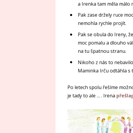
a Irenka tam měla málo m
Pak zase držely ruce moc 
nemohla rychle projít.
Pak se obula do Ireny, ž
moc pomalu a dlouho váh
na tu špatnou stranu.
Nikoho z nás to nebavilo 
Maminka Irču odtáhla s t
Po letech spolu řešíme možno
je tady to ale … . Irena
přešla