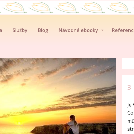
a
Služby
Blog
Návodné ebooky
Referenc
3
Je
Co
mů
st