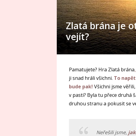
Zlatá brána je o
vejít?
Pamatujete? Hra Zlatá brána
ji snad hráli všichni.
To napětí
bude pak!
Všichni jsme věřili
v pasti? Byla tu přece druhá š
druhou stranu a pokusit se ve 
Neřešili jsme,
jak