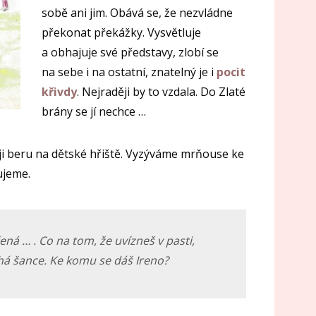
sobě ani jim. Obává se, že nezvládne
překonat překážky. Vysvětluje
a obhajuje své představy, zlobí se
na sebe i na ostatní, znatelný je i
pocit
křivdy
. Nejraději by to vzdala. Do Zlaté
brány se jí nechce …
ji beru na dětské hřiště. Vyzýváme mrňouse ke
ujeme.
ená … . Co na tom, že uvízneš v pasti,
uhá šance. Ke komu se dáš Ireno?