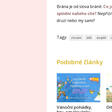
Brána je od slova bránit.
Co j
splnění našeho cíle?
Nepřízni
druzí nebo my sami?
Tagy:
chování
dítě
dospělí
Podobné články
Vánoční pohádky,
Dít
hry, omalovánky,