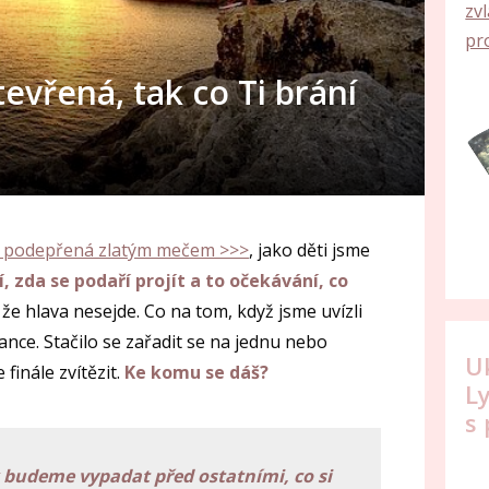
zv
pr
tevřená, tak co Ti brání
, podepřená zlatým mečem >>>
, jako děti jsme
, zda se podaří projít a to očekávání, co
, že hlava nesejde. Co na tom, když jsme uvízli
ance. Stačilo se zařadit se na jednu nebo
U
finále zvítězit.
Ke komu se dáš?
L
s
 budeme vypadat před ostatními, co si