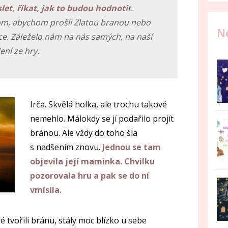
et, říkat, jak to budou hodnoti
t.
tom, abychom prošli Zlatou branou nebo
N
ce. Záleželo nám na nás samých, na naší
ení ze hry.
Irča. Skvělá holka, ale trochu takové
nemehlo. Málokdy se jí podařilo projít
bránou. Ale vždy do toho šla
s nadšením znovu.
Jednou se tam
objevila její maminka. Chvilku
pozorovala hru a pak se do ní
vmísila.
eré tvořili bránu, stály moc blízko u sebe