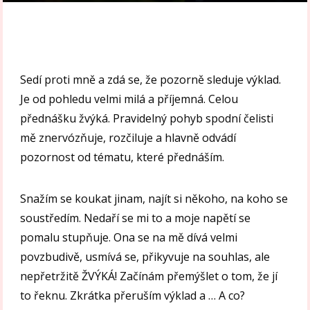
Sedí proti mně a zdá se, že pozorně sleduje výklad.
Je od pohledu velmi milá a příjemná. Celou
přednášku žvýká. Pravidelný pohyb spodní čelisti
mě znervózňuje, rozčiluje a hlavně odvádí
pozornost od tématu, které přednáším.
Snažím se koukat jinam, najít si někoho, na koho se
soustředím. Nedaří se mi to a moje napětí se
pomalu stupňuje. Ona se na mě dívá velmi
povzbudivě, usmívá se, přikyvuje na souhlas, ale
nepřetržitě ŽVÝKÁ! Začínám přemýšlet o tom, že jí
to řeknu. Zkrátka přeruším výklad a … A co?