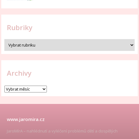
Rubriky
Archivy
www.jaromira.cz
JaroMírA – nahlédnutí a vyléčení problémů dětí a dospělých