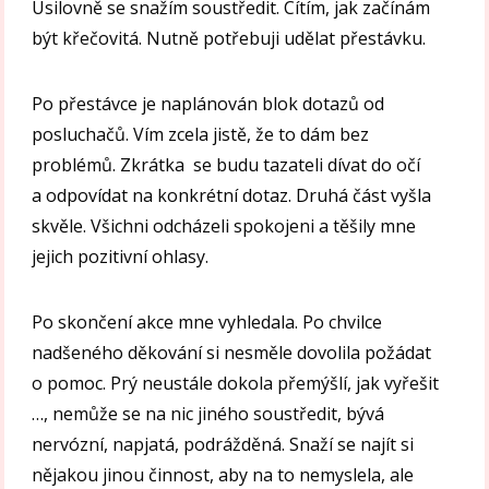
Usilovně se snažím soustředit. Cítím, jak začínám
být křečovitá. Nutně potřebuji udělat přestávku.
Po přestávce je naplánován blok dotazů od
posluchačů. Vím zcela jistě, že to dám bez
problémů. Zkrátka se budu tazateli dívat do očí
a odpovídat na konkrétní dotaz. Druhá část vyšla
skvěle. Všichni odcházeli spokojeni a těšily mne
jejich pozitivní ohlasy.
Po skončení akce mne vyhledala. Po chvilce
nadšeného děkování si nesměle dovolila požádat
o pomoc. Prý neustále dokola přemýšlí, jak vyřešit
…, nemůže se na nic jiného soustředit, bývá
nervózní, napjatá, podrážděná. Snaží se najít si
nějakou jinou činnost, aby na to nemyslela, ale