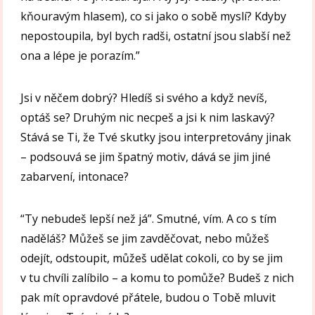
kňouravým hlasem), co si jako o sobě myslí? Kdyby
nepostoupila, byl bych radši, ostatní jsou slabší než
ona a lépe je porazím.”
Jsi v něčem dobrý? Hledíš si svého a když nevíš,
optáš se? Druhým nic necpeš a jsi k nim laskavý?
Stává se Ti, že Tvé skutky jsou interpretovány jinak
– podsouvá se jim špatný motiv, dává se jim jiné
zabarvení, intonace?
“Ty nebudeš lepší než já”. Smutné, vím. A co s tím
naděláš? Můžeš se jim zavděčovat, nebo můžeš
odejít, odstoupit, můžeš udělat cokoli, co by se jim
v tu chvíli zalíbilo – a komu to pomůže? Budeš z nich
pak mít opravdové přátele, budou o Tobě mluvit