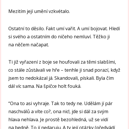
Mezitím její umění vzkvétalo.
Ostatní to děsilo. Fakt umí vařit. A umí bojovat. Hledí
si svého a ostatním do ničeho nemluví. Těžko ji
na něčem načapat.
Ti již vyřazení z boje se houfovali za těmi slabšími,
co stále zůstávali ve hře – tenhle ji snad porazí, když
jsem to nedokázal já. Skandovali, pískali. Byla čím
dál víc sama. Na špičce holt fouká.
“Ona to asi vyhraje. Tak to tedy ne. Udělám jí pár
naschválů a víte co?, ona nic!, jde si dál za svým
hlava nehlava. Je prostě bezohledná, už se vidí
na bedně. To jí nedaruju. A ty její otázky (předvádí