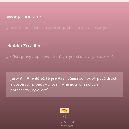
www.jaromira.cz
JaroMírA – nahlédnutí a vyléčení problémů dětí a dospělých
eknížka Zrcadlení
Jak číst zprávy z opakovaně zažívaných situací a tyto pak změnit
Jaro-Mír-A to důležité pro Vás
- účinná pomoc při potížích dětí
a dospělých, projevy v chování, v nemoci. Kineziologie,
poradenství, vývoj dětí
©
Jaromíra
Pechová