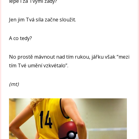
lépe i za Tvými zády?
Jen jim Tvá síla začne sloužit.
A co tedy?
No prostě mávnout nad tím rukou, jářku však “mezi
tím Tvé umění vzkvétalo”.
(mt)